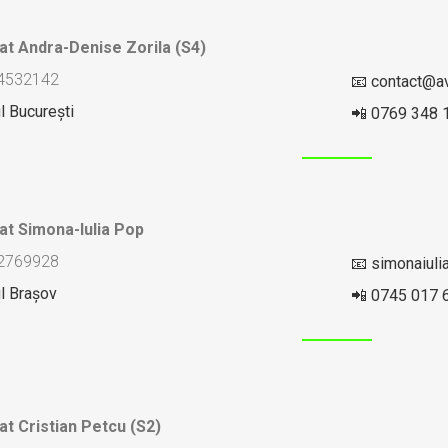
at Andra-Denise Zorila (S4)
 34532142
📧 contact@av
l București
📲 0769 348 
at Simona-Iulia Pop
 22769928
📧 simonaiul
l Brașov
📲 0745 017 
at Cristian Petcu (S2)