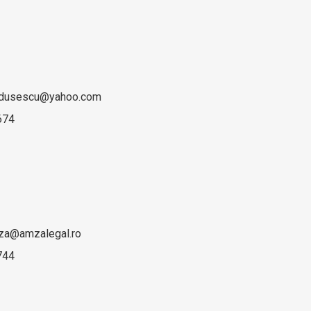
indusescu@yahoo.com
674
za@amzalegal.ro
744