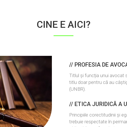
CINE E AICI?
//
PROFESIA DE AVOC
Titlul și funcția unui avocat
titlu doar pentru că au câșt
(UNBR).
//
ETICA JURIDICĂ A 
Principiile corectitudinii și e
trebuie respectate în permane