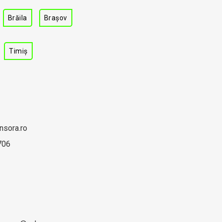
Brăila
Brașov
Timiș
nsora.ro
706