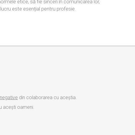
normele etice, să fie sinceri în comunicarea lor,
 lucru este esențial pentru profesie.
 negative
din colaborarea cu aceștia.
u acești oameni.