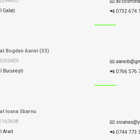
 35294405
📧 av.cosmi
l Galați
📲 0732 674 
at Bogdan Aanei (S3)
 28269409
📧 aaneib@gm
l București
📲 0766 576 
at Ioana Sbarnu
 21163698
📧 sioanas@
l Arad
📲 0744 773 