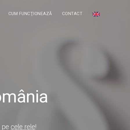
CUM FUNCŢIONEAZĂ
CONTACT
România
si pe
cele rele
!