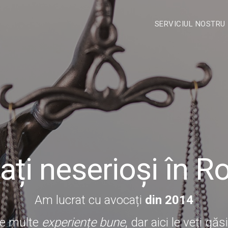
SERVICIUL NOSTRU
ați neserioși în 
Am lucrat cu avocați
din 2014
de multe
experiențe bune
, dar aici le veți gă