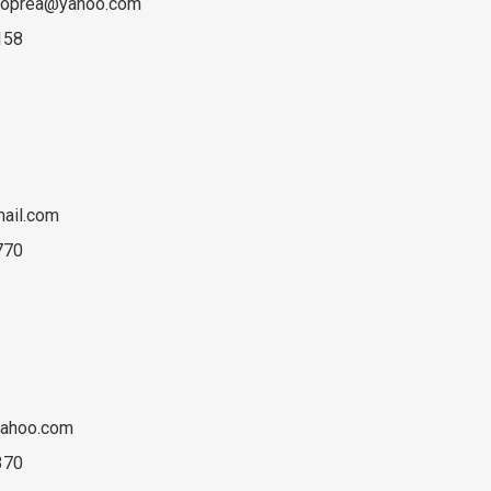
naoprea@yahoo.com
158
ail.com
770
yahoo.com
370