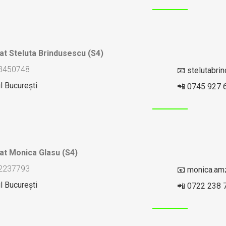
at Steluta Brindusescu (S4)
 23450748
📧 stelutabr
l București
📲 0745 927 
at Monica Glasu (S4)
 22237793
📧 monica.am
l București
📲 0722 238 