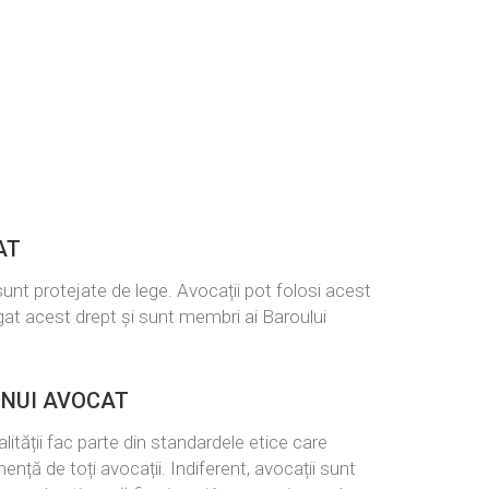
AT
 sunt protejate de lege. Avocații pot folosi acest
igat acest drept și sunt membri ai Baroului
UNUI AVOCAT
galității fac parte din standardele etice care
nță de toți avocații. Indiferent, avocații sunt