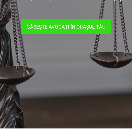
GĂSEȘTE AVOCAȚI ÎN ORAȘUL TĂU