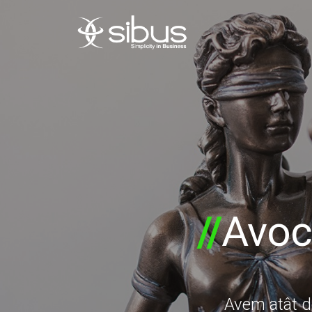
//
Avoc
Avem atât 