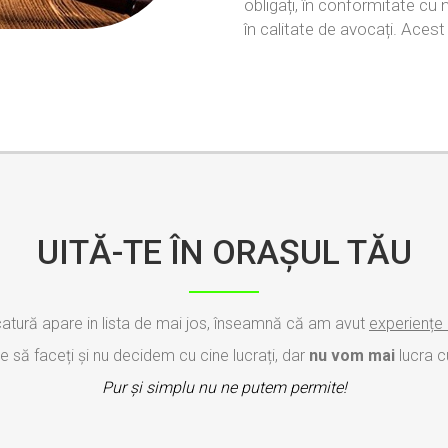
obligați, în conformitate cu 
în calitate de avocați. Acest
UITĂ-TE ÎN ORAȘUL TĂU
tură apare in lista de mai jos, înseamnă că am avut
experiențe
să faceți și nu decidem cu cine lucrați, dar
nu vom mai
lucra c
Pur și simplu nu ne putem permite!