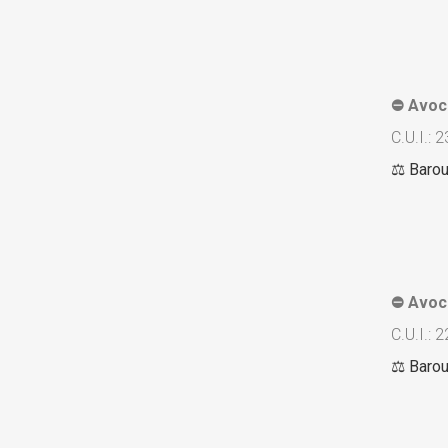
Avocat Dana Busini. Citiți recenziile!
⛔️ Avoc
C.U.I.:
⚖️ Barou
Avocatul Monica Glasu este un șmecher, un mincinos și are probleme cu banii. Citiți recenziile!
Avocat Monica Valentina Glasu (Amza)
⛔️ Avoc
C.U.I.:
⚖️ Barou