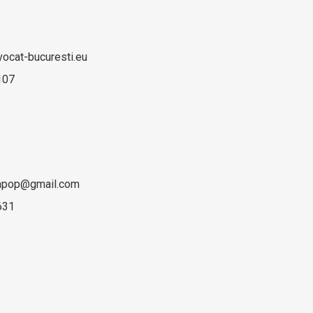
ocat-bucuresti.eu
107
iapop@gmail.com
631