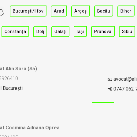
București/Ilfov
Arad
Argeș
Bacău
Bihor
Constanța
Dolj
Galați
Iași
Prahova
Sibiu
at Alin Sora (S5)
 28926410
📧 avocat@ali
l București
📲 0747 062 
cat Cosmina Adnana Oprea